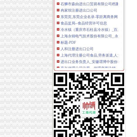
冉家坝注册进出口公司
东莞页,东莞企业名录-零距离商务网
食品监局--食品经营许可信息
冷水镇（重庆市石柱县冷水镇）_百度百科
上海永锦电气技术股份有限公司_.永锦电气
标题-PDF
人和注册进出口公司
上海代理注册公司食品,劳务派遣,人力资源,酒类
进出口业务负责人_安徽谓博中股份有限公司招
嘉兴代理公司注册、代理变更注销、一般纳税人
进出口收发货人办理海关注册登记所需材料
上海唐部人进出口有限公司_上海市_浦区_企业
汽博中心注册进出口公司
深圳汽车厂家|深圳汽车公司页-零距离商务网
重庆公司注册重庆注册外贸公司
国能电动汽车年产20万辆工厂奠基_搜狐汽车_
质检主管_重庆艺华建设工程集团有限公司招聘
汽车销售常识.ppt-免费下载
龙头寺注册进出口公司
北京康迪建设监理咨询有限公司
重庆深蓝眼镜有限公司龙头寺经营部_【信用信息