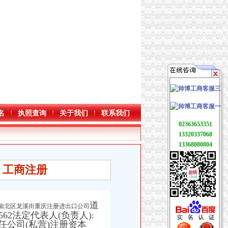
名
执照查询
关于我们
联系我们
02363653351
13320337068
13368080804
 工商注册
道
市渝北区龙溪街重庆注册进出口公司
4562法定代表人(负责人):
限责任公司(私营)注册资本