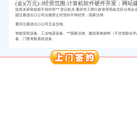
(金)(万元):3经营范围:计算机软件硬件开发；网站
批而未获审批前不得经营**;登记机关:重庆市工商行政管理局渝北区分局企
园注册进出口公司法规禁止经营的不得经营；国家法律、
重庆注册进出口公司五金交电、
智能安防设备、工业电器设备、**国家法律、建筑装饰材料（不含危险化
权）
备、门禁考勤系统设备、
册）
商注册）
 （工商变更）
万 （增资）
权）
册）
商注册）
 （工商变更）