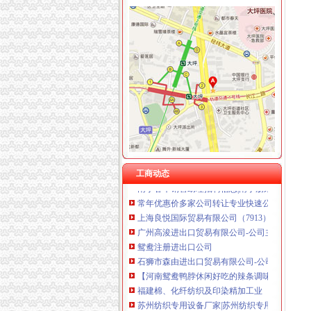
鸳鸯
这些鸳鸯画太美,只羡鸳鸯不羡仙_文化_腾讯网
鸳鸯冻糕的做法【图解】_鸳鸯冻糕的家常做法
供应鸳鸯-第一食品网
鸳鸯剑的主页
《鸳鸯错》【价格目录书评正版】_中国图书网
悦来注册进出口公司
义乌市伟汇进出口有限公司,主营：货物进出口,
工商动态
南宁客车销售助理招聘信息|南宁朋来悦汽车贸
常年优惠价多家公司转让专业快速公司注册食品
上海良悦国际贸易有限公司（7913）2017招聘
广州高浚进出口贸易有限公司-公司主营：香港至
鸳鸯注册进出口公司
石狮市森由进出口贸易有限公司-公司简介
【河南鸳鸯鸭脖休闲好吃的辣条调味面制食品】价
福建棉、化纤纺织及印染精加工业
苏州纺织专用设备厂家|苏州纺织专用设备公司
石狮市森由进出口贸易有限公司档案_企业资质