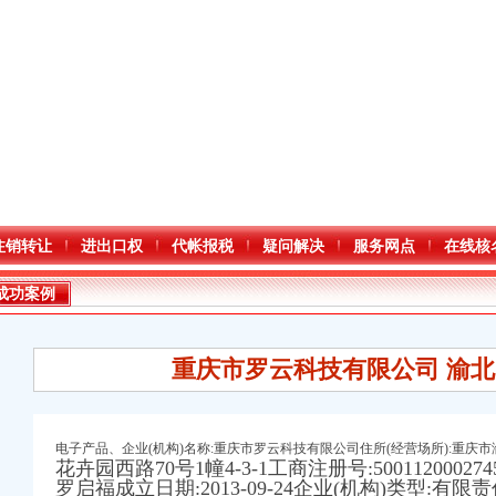
注销转让
进出口权
代帐报税
疑问解决
服务网点
在线核
成功案例
重庆市罗云科技有限公司 渝北
电子产品、企业(机构)名称:重庆市罗云科技有限公司住所(经营场所):重庆
花卉园西路70号1幢4-3-1工商注册号:50011200027
万 （增资）
罗启福成立日期:2013-09-24企业(机构)类型:有